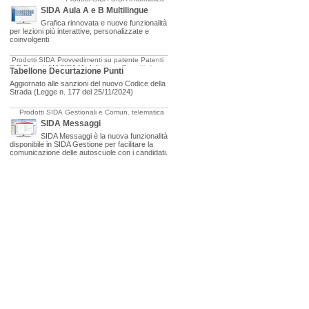
SIDA Aula A e B Multilingue
Grafica rinnovata e nuove funzionalità
per lezioni più interattive, personalizzate e
coinvolgenti
Prodotti SIDA
Provvedimenti su patente
Patenti
C-D
Patenti AM
SIDA Modulistica e Oggettistica
Tabellone Decurtazione Punti
Aggiornato alle sanzioni del nuovo Codice della
Strada (Legge n. 177 del 25/11/2024)
Prodotti SIDA
Gestionali e Comun. telematica
SIDA Messaggi
SIDA Messaggi è la nuova funzionalità
disponibile in SIDA Gestione per facilitare la
comunicazione delle autoscuole con i candidati.