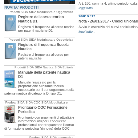
Art. 180, comma 4, ultimo periodo, c.d.s.
NOVITA' PRODOTTI
leggi tutto...
Prodotti SIDA
SIDA Modulistica e Oggettistica
26/01/2017
Registro del corso teorico
Nautica D1
Nota - 26/01/2017 - Codici unionali
Registro di frequenza al corso teorico
Avvio in esercizio dei nuovi codici uniona
per patenti nautiche D1
leggi tutto...
Prodotti SIDA
SIDA Modulistica e Oggettistica
Registro di frequenza Scuola
Nautica
Registro di frequenza al corso per
patenti nautiche
Prodotti SIDA
SIDA Nautica
SIDA Editoria
Manuale della patente nautica
D1
Manuale realizzato per la
preparazione all'esame teorico
necessario per il conseguimento della
patente nautica di categoria D, tipo D1.
Prodotti SIDA
SIDA CQC
SIDA Modulistica e
Oggettistica
Prontuario CQC Formazione
Periodica
Prontuario con argomenti di attualità e
informazioni utili per i conducenti
professionali che frequentano il corso
di formazione periodica (rinnovo) della CQC
Prodotti SIDA
SIDA Informatica