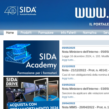
Home
Prodotti
Formazione
Info Patenti
Normativa
Serv
05/05/2025
Nota Ministero dell'Interno - 05/05
Legge 16 dicembre 2024, n. 193. Modifich
leggi tutto...
21/12/2022
Nota - 21/12/2022 - Prot. n. 4014
Casi di non obbligatorietà della nomina 
leggi tutto...
03/05/2022
Nota Ministero dell'Interno - 03/05
Sanzioni da applicare alle violazioni amm
leggi tutto...
20/04/2022
Nota MIMS - 20/04/2022 - Prot. n. 